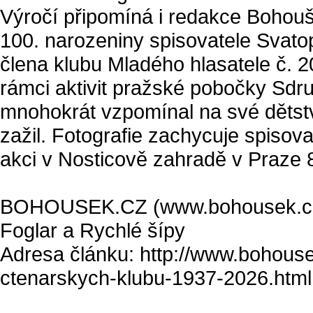
Výročí připomíná i redakce Bohoušk
100. narozeniny spisovatele Svato
člena klubu Mladého hlasatele č. 2
rámci aktivit pražské pobočky Sdru
mnohokrát vzpomínal na své dětství
zažil. Fotografie zachycuje spisov
akci v Nosticově zahradě v Praze 
BOHOUSEK.CZ (www.bohousek.cz.cz
Foglar a Rychlé šípy
Adresa článku: http://www.bohous
ctenarskych-klubu-1937-2026.html